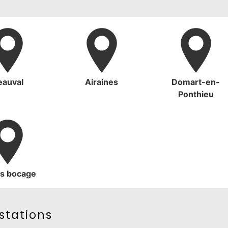
eauval
Airaines
Domart-en-
Ponthieu
rs bocage
stations