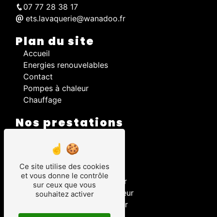
07 77 28 38 17
ets.lavaquerie@wanadoo.fr
Plan du site
Accueil
Energies renouvelables
Contact
Pompes à chaleur
Chauffage
Nos prestations
pompe à chaleur
climatisation
entretien chaudière
Ce site utilise des cookies
dépannage chaudière
et vous donne le contrôle
installation pompe à chaleur
sur ceux que vous
maintenance pompe à chaleur
souhaitez activer
dépannage pompe à chaleur
pompe à chaleur air/air